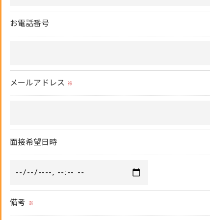
これらの委託先に対しては個人情報保護契約等の措
置をとり、適切な監督を行います。
お電話番号
＜個人情報の安全管理＞
当社では、個人情報の漏洩等がなされないよう、適
切に安全管理対策を実施します。
メールアドレス
※
＜個人情報を与えなかった場合に生じる結果＞
必要な情報を頂けない場合は、それに対応した当社
のサービスをご提供できない場合がございますので
面接希望日時
予めご了承ください。
＜個人情報の開示･訂正・削除･利用停止の手続につ
いて＞
備考
※
当社では、お客様の個人情報の開示･訂正･削除・利