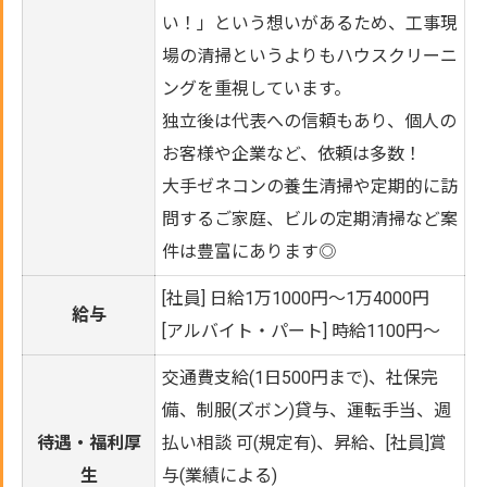
い！」という想いがあるため、工事現
場の清掃というよりもハウスクリーニ
ングを重視しています。
独立後は代表への信頼もあり、個人の
お客様や企業など、依頼は多数！
大手ゼネコンの養生清掃や定期的に訪
問するご家庭、ビルの定期清掃など案
件は豊富にあります◎
[社員] 日給1万1000円～1万4000円
給与
[アルバイト・パート] 時給1100円～
交通費支給(1日500円まで)、社保完
備、制服(ズボン)貸与、運転手当、週
待遇・福利厚
払い相談 可(規定有)、昇給、[社員]賞
生
与(業績による)