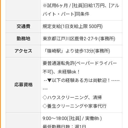
※試用6ヶ月 / [社員]日給1万円、[アル
バイト・パート]同条件
交通費
規定支給(1日支給上限 500円)
勤務地
東京都江戸川区鹿骨2-27-9 (事務所)
アクセス
「篠崎駅」より徒歩13分(事務所)
要普通運転免許(ペーパードライバー
不可)、未経験ok！
--▼以下の経験ある方は尚歓迎！-----
応募資格
---
◇ハウスクリーニング、清掃
◇養生クリーニングや家事代行
9:00～18:00( [社員] / 実働8h )
最低勤務日数：週1日